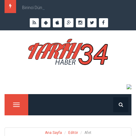
Birinci Dünya Savaşı`nda Ne Kadar İnsan Öldü?
Menu
Ana Sayfa
Editör
Afet