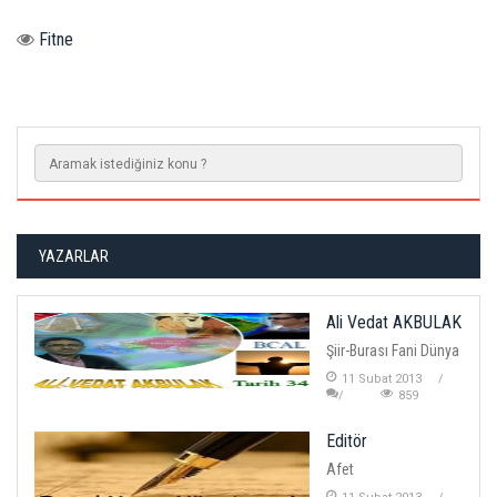
Fitne
YAZARLAR
Ali Vedat AKBULAK
Şiir-Burası Fani Dünya
11 Subat 2013
859
Editör
Afet