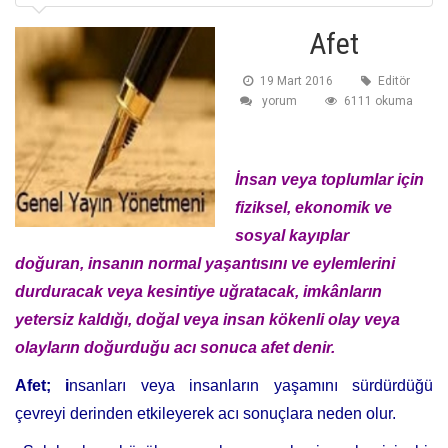
Afet
19 Mart 2016
Editör
yorum
6111 okuma
İnsan veya toplumlar için
fiziksel, ekonomik ve
sosyal kayıplar
doğuran,
insanın normal yaşantısını ve eylemlerini
durduracak veya kesintiye uğratacak,
imkânların
yetersiz kaldığı,
doğal veya insan kökenli olay veya
olayların doğurduğu acı sonuca afet denir.
Afet; i
nsanları veya insanların yaşamını sürdürdüğü
çevreyi derinden etkileyerek acı sonuçlara neden olur.