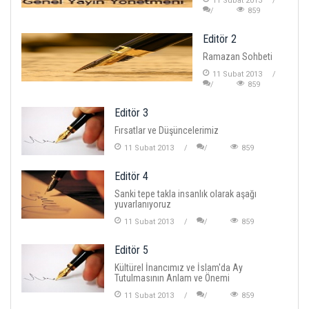
11 Subat 2013
859
Editör 2
Ramazan Sohbeti
11 Subat 2013
859
Editör 3
Fırsatlar ve Düşüncelerimiz
11 Subat 2013
859
Editör 4
Sanki tepe takla insanlık olarak aşağı
yuvarlanıyoruz
11 Subat 2013
859
Editör 5
Kültürel İnancımız ve İslam'da Ay
Tutulmasının Anlam ve Önemi
11 Subat 2013
859