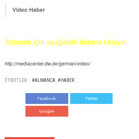
Video Haber
İzlemek için aşağıdaki bütona tıklayın
http://mediacenter.dw.de/german/video/
ETIKETLER :
#ALMANCA
#HABER
,
,
Facebook
Twitter
Google+
WhatsApp