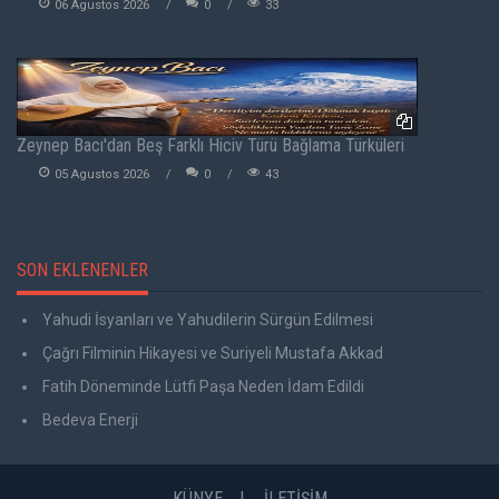
06 Agustos 2026
0
33
Zeynep Bacı'dan Beş Farklı Hiciv Türü Bağlama Türküleri
05 Agustos 2026
0
43
SON EKLENENLER
Yahudi İsyanları ve Yahudilerin Sürgün Edilmesi
Çağrı Filminin Hikayesi ve Suriyeli Mustafa Akkad
Fatih Döneminde Lütfi Paşa Neden İdam Edildi
Bedeva Enerji
KÜNYE
İLETİŞİM