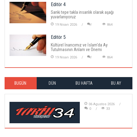
Editör 4
Sanki tepe takla insanlık olarak aşağı
yuvarlanıyoruz
19 Nisan 2026
864
Editör 5
Kültürel İnancımız ve İslam'da Ay
Tutulmasının Anlam ve Önemi
19 Nisan 2026
864
BUGÜN
DÜN
BU HAFTA
BU AY
06 Agustos 2026
0
33