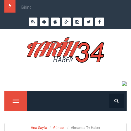
Birinci Dünya Savaşı`nda Ne Kadar İnsan Öldü?
Menu
Ana Sayfa
Güncel
Almanca Tv Haber