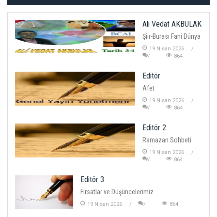
Ali Vedat AKBULAK
Şiir-Burası Fani Dünya
19 Nisan 2026
864
Editör
Afet
19 Nisan 2026
864
Editör 2
Ramazan Sohbeti
19 Nisan 2026
864
Editör 3
Fırsatlar ve Düşüncelerimiz
19 Nisan 2026
864