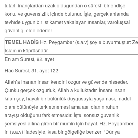
tutarlı inançlardan uzak olduğundan o sürekli bir endişe,
korku ve güvensizlik içinde bulunur. İşte, gerçek anlamda
tevhide uygun bir istikamet yakalayan insanlar, varoluşsal
güvenliği elde ederler.
TEMEL HADİS
Hz. Peygamber (s.a.v) şöyle buyurmuştur: Ze
İslam ın köprüsüdür.
En am Suresi, 82. ayet
Hac Suresi, 31. ayet 122
Allah’a inanan insan kendini özgür ve güvende hisseder.
Çünkü gerçek özgürlük, Allah a kulluktadır. İnsanı insan
kılan şey, hayatı bir bütünlük duygusuyla yaşaması, maddi
olanı bütünüyle terk etmemesi ama asıl olanın ruhun
arayışı olduğunu fark etmesidir. İşte, sonsuz güvenlik
şemsiyesi altına giren bir mümin için hayat, Hz. Peygamber
in (s.a.v) ifadesiyle, kısa bir gölgeliğe benzer: “Dünya