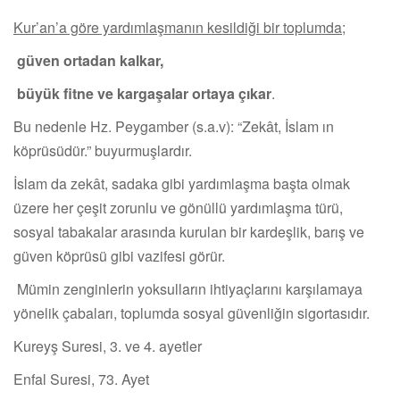
Kur’an’a göre yardımlaşmanın kesildiği bir toplumda;
güven ortadan kalkar,
büyük fitne ve kargaşalar ortaya çıkar
.
Bu nedenle Hz. Peygamber (s.a.v): “Zekât, İslam ın
köprüsüdür.” buyurmuşlardır.
İslam da zekât, sadaka gibi yardımlaşma başta olmak
üzere her çeşit zorunlu ve gönüllü yardımlaşma türü,
sosyal tabakalar arasında kurulan bir kardeşlik, barış ve
güven köprüsü gibi vazifesi görür.
Mümin zenginlerin yoksulların ihtiyaçlarını karşılamaya
yönelik çabaları, toplumda sosyal güvenliğin sigortasıdır.
Kureyş Suresi, 3. ve 4. ayetler
Enfal Suresi, 73. Ayet