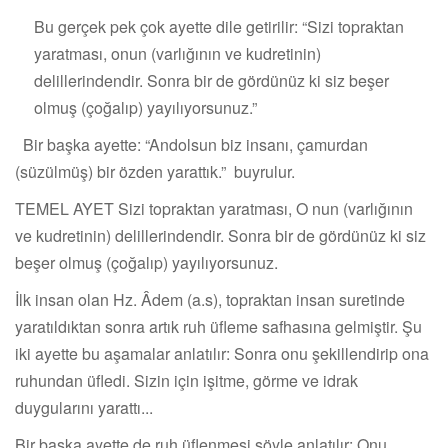
Bu gerçek pek çok ayette dile getirilir: “Sizi topraktan
yaratması, onun (varlığının ve kudretinin)
delillerindendir. Sonra bir de gördünüz ki siz beşer
olmuş (çoğalıp) yayılıyorsunuz.”
Bir başka ayette: “Andolsun biz insanı, çamurdan
(süzülmüş) bir özden yarattık.” buyrulur.
TEMEL AYET Sizi topraktan yaratması, O nun (varlığının
ve kudretinin) delillerindendir. Sonra bir de gördünüz ki siz
beşer olmuş (çoğalıp) yayılıyorsunuz.
İlk insan olan Hz. Âdem (a.s), topraktan insan suretinde
yaratıldıktan sonra artık ruh üfleme safhasına gelmiştir. Şu
iki ayette bu aşamalar anlatılır: Sonra onu şekillendirip ona
ruhundan üfledi. Sizin için işitme, görme ve idrak
duygularını yarattı...
Bir başka ayette de ruh üflenmesi şöyle anlatılır: Onu