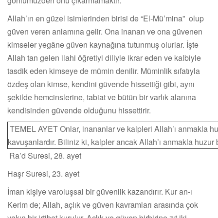
gönlümüzden onu çıkarmamaktır.
Allah’ın en güzel isimlerinden birisi de “El-Mü’mina” olup
güven veren anlamına gelir. Ona inanan ve ona güvenen
kimseler yegâne güven kaynağına tutunmuş olurlar. İşte
Allah tan gelen ilahi öğretiyi diliyle ikrar eden ve kalbiyle
tasdik eden kimseye de mümin denilir. Müminlik sıfatıyla
özdeş olan kimse, kendini güvende hissettiği gibi, aynı
şekilde hemcinslerine, tabiat ve bütün bir varlık alanına
kendisinden güvende olduğunu hissettirir.
TEMEL AYET Onlar, inananlar ve kalpleri Allah’ı anmakla h
kavuşanlardır. Biliniz ki, kalpler ancak Allah’ı anmakla huzur 
Ra’d Suresi, 28. ayet
Haşr Suresi, 23. ayet
İman kişiye varoluşsal bir güvenlik kazandırır. Kur an-ı
Kerim de; Allah, açlık ve güven kavramları arasında çok
yakın bir irtibat kurulur. Açlık ve güven birbirine zıt iki