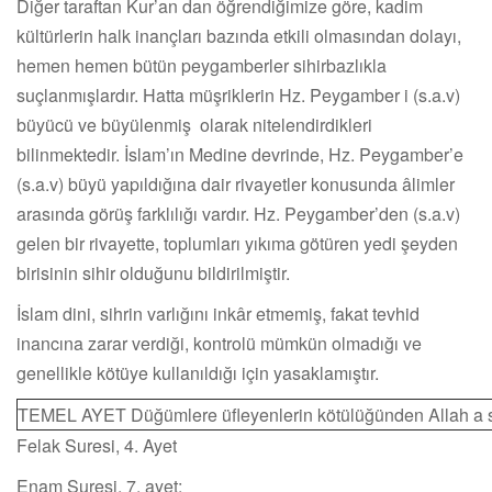
Diğer taraftan Kur’an dan öğrendiğimize göre, kadim
kültürlerin halk inançları bazında etkili olmasından dolayı,
hemen hemen bütün peygamberler sihirbazlıkla
suçlanmışlardır. Hatta müşriklerin Hz. Peygamber i (s.a.v)
büyücü ve büyülenmiş olarak nitelendirdikleri
bilinmektedir. İslam’ın Medine devrinde, Hz. Peygamber’e
(s.a.v) büyü yapıldığına dair rivayetler konusunda âlimler
arasında görüş farklılığı vardır. Hz. Peygamber’den (s.a.v)
gelen bir rivayette, toplumları yıkıma götüren yedi şeyden
birisinin sihir olduğunu bildirilmiştir.
İslam dini, sihrin varlığını inkâr etmemiş, fakat tevhid
inancına zarar verdiği, kontrolü mümkün olmadığı ve
genellikle kötüye kullanıldığı için yasaklamıştır.
TEMEL AYET Düğümlere üfleyenlerin kötülüğünden Allah a sı
Felak Suresi, 4. Ayet
Enam Suresi, 7. ayet;