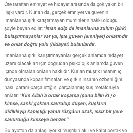
Öte taraftan emniyet ve hidayet arasında da çok yakın bir
ilişki vardır. Kur an da, gerçek emniyet ve güvenin
imanlarına şirk karıştırmayan müminlerin hakkı olduğu
şöyle beyan edilir: “
İman edip de imanlarına zulüm (şirk)
bulaştırmayanlar var ya, işte güven (emniyet) onlarındır
ve onlar doğru yolu (hidayet) bulanlardır
.”
İmanlarına şirki karıştırmayanlar gerçek anlamda hidayet
üzere olacakları için doğrudan psikolojik anlamda güven
içinde olmaları onların hakkıdır. Kur’an müşrik insanın iç
dünyasında kopan fırtınaları ve şirkin insanın özbenliğini
nasıl param-parça ettiğini parçalanmış kuş metaforuyla
anlatır: “
Kim Allah’a ortak koşarsa (şunu bilin ki ) o
kimse, sanki gökten savrulup düşen, kuşların
didikleyip kapıştığı yahut rüzgârın uzak, ıssız bir yere
savurduğu kimseye benzer.”
Bu ayetten da anlaşılıyor ki müşrikin aklı ve kalbi berrak ve