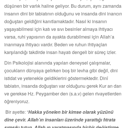
düşünen bir varlık haline geliyor. Bu durum, aynı zamanda
insanın dini bir tabiatının olduğunu ve insanda dini inancın
doğuştan geldiğini kanıtlamaktadır. Nasıl ki insanın
yaşayabilmesi için katı ve sıvı besinler almaya ihtiyacı
varsa, ruhi yapısının da ayakta durabilmesi için Allah’a
inanmaya ihtiyacı vardır. Beden ve ruhun ihtiyaçları
karşılandığı takdirde insan hayatı dengeli bir süreç izler.
Din Psikolojisi alanında yapılan deneysel çalışmalar,
çocukların dünyaya gelirken boş bir levha gibi değil, dini
istidat ve yetenekle geldiklerini göstermektedir. Dinî
tabiatın, insanda doğuştan var olduğunu gerek Kur an dan
ve gerekse Hz. Peygamber den (s.a.v) gelen rivayetlerden
öğreniyoruz.
Bir ayette: “
Hakka yönelen bir kimse olarak yüzünü
dine çevir. Allah’ın insanları üzerinde yarattığı fıtrata
sımsıkı tutun. Allah ın yaratmasında hiçbir değiştirme