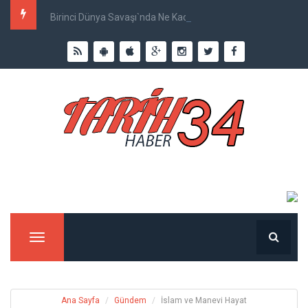
Birinci Dünya Savaşı`nda Ne Kadar İnsan Öldü?
Menu
Ana Sayfa
Gündem
İslam ve Manevi Hayat