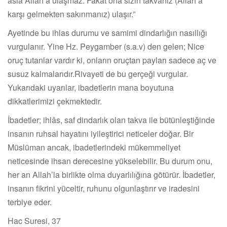
asla Allah a ulaşmaz. Fakat ona sizin takvanız (Allah a
karşı gelmekten sakınmanız) ulaşır.”
Ayetinde bu ihlas durumu ve samimi dindarlığın nasıllığı
vurgulanır. Yine Hz. Peygamber (s.a.v) den gelen; Nice
oruç tutanlar vardır ki, onların oruçtan payları sadece aç ve
susuz kalmalarıdır.Rivayeti de bu gerçeği vurgular.
Yukarıdaki uyarılar, ibadetlerin mana boyutuna
dikkatlerimizi çekmektedir.
İbadetler; ihlâs, saf dindarlık olan takva ile bütünleştiğinde
insanın ruhsal hayatını iyileştirici neticeler doğar. Bir
Müslüman ancak, ibadetlerindeki mükemmeliyet
neticesinde ihsan derecesine yükselebilir. Bu durum onu,
her an Allah’la birlikte olma duyarlılığına götürür. İbadetler,
insanın fikrini yüceltir, ruhunu olgunlaştırır ve iradesini
terbiye eder.
Hac Suresi, 37