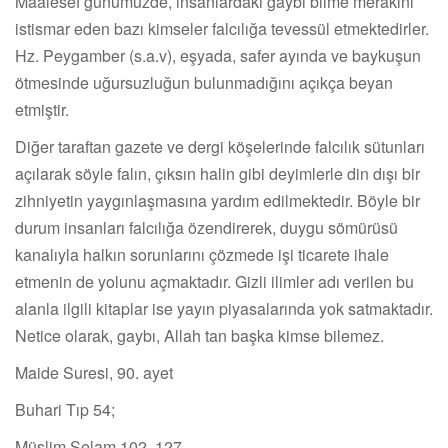
Maalesef günümüzde, insanlardaki gaybı bilme merakını
istismar eden bazı kimseler falcılığa tevessül etmektedirler.
Hz. Peygamber (s.a.v), eşyada, safer ayında ve baykuşun
ötmesinde uğursuzluğun bulunmadığını açıkça beyan
etmiştir.
Diğer taraftan gazete ve dergi köşelerinde falcılık sütunları
açılarak söyle falın, çıksın halin gibi deyimlerle din dışı bir
zihniyetin yaygınlaşmasına yardım edilmektedir. Böyle bir
durum insanları falcılığa özendirerek, duygu sömürüsü
kanalıyla halkın sorunlarını çözmede işi ticarete ihale
etmenin de yolunu açmaktadır. Gizli ilimler adı verilen bu
alanla ilgili kitaplar ise yayın piyasalarında yok satmaktadır.
Netice olarak, gaybı, Allah tan başka kimse bilemez.
Maide Suresi, 90. ayet
Buhari Tıp 54;
Müslim Selam 102. 127