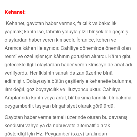
Kehanet:
Kehanet, gaybtan haber vermek, falcılık ve bakıcılık
yapmak; kâhin ise, tahmin yoluyla gizli bir şekilde geçmiş
olaylardan haber veren kimsedir. İbranice, kohen ve
Aramca kâhen ile aynıdır. Cahiliye döneminde önemli olan
resmî ve özel işler için kâhinin görüşleri alınırdı. Kâhin gibi,
gelecekle ilgili olaylardan haber veren kimseye de arrâf adı
veriliyordu. Her ikisinin sanatı da zan üzerine binâ
edilmiştir. Dolayısıyla bütün çeşitleriyle kehanette bulunma,
ilim değil, göz boyayıcılık ve illüzyonculuktur. Cahiliye
Araplarında kâhin veya arrâf, bir bakıma tanrılık, bir bakıma
peygamberlik taşıyan bir şahsiyet olarak görülürdü.
Gaybtan haber verme temeli üzerinde oturan bu davranış
kendisini vahye ya da nübüvvete alternatif olarak
gösterdiği için Hz. Peygamber (s.a.v) tarafından