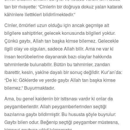
tan bir rivayette: “Cinlerin bir doğruya dokuz yalan katarak
kâhinlere ilettikleri bildirilmektedir.”
Cinler, ömürleri uzun olduğu için ancak geçmişe ait
bilgilere sahiptirler, gelecek konusunda bilgileri yoktur.
Çünkü gaybı, Allah tan başka kimse bilemez. Gelecekle
ilgili olay ve olguları, sadece Allah bilir. Ama ne var ki
insan tecrübelerine dayanarak bazı olaylar hakkında
tahminlerde bulunabilir. Bütün bu tahminler, zandan
ibarettir, kesin, yakîne dayalı bir sonuç değildir. Kur’an’da:
“De ki: Göklerde ve yerde gaybı Allah tan başka kimse
bilemez.” Buyurmaktadır.
Ama, bu genel kaidenin bir istisnası vardır ki onlar da
peygamberlerdir. Allah peygamberlerinden seçtiği
bazılarına gaybı bildirmiştir. Bu hususta şöyle buyrulur:
Gaybı bilen odur. Beğenip seçtiği peygamber müstesna,
kimseyi gaybına vâkıf kılmamıştır.