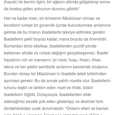
(hayatı) ile benim ilgim, bir ağacın altında gölgelenip sonra
da bırakıp giden yolcunun durumu gibidir.”
Her ne kadar iman, bir kimsenin Müslüman olması ve
kendisini ruhsal bir güvenlik içinde bulundurması anlamına
gelirse de bu imanın ibadetlerle takviye edilmesi gerekir.
İbadetlerin şekil boyutu kadar, mana boyutu da önemlidir.
Bunlardan birisi eksikse, ibadetlerden pozitif yönde
beklenen ahlaki ve ruhsal değişim gerçekleşemez. İbadet
hayatının ruh ve manasını; iyi niyet, huşu, ihsan, ihlas,
takva ve her şeklin sembolik anlamını kavramak oluşturur.
Bundan dolayı bir Müslüman’ın ibadetle âdeti birbirinden
ayırması gerekir. Bu da ancak sahih niyetle olur. İbadetlerin
ruhunu teşkil ve tahkim eden niyet ve ihlâs, bütün
ibadetlerin iliğidir. Dolayısıyla, ibadetlerden elde
edeceğimiz sevabı yok eden gösterişçi ve desinler türü
dindarlıklardan uzak durulmalıdır. “Onların etleri ve kanları