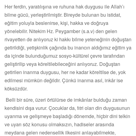
Her ferdin, yaratılışına ve ruhuna hak duygusu ile Allah’ı
bilme gücü, yerleştirilmiştir. Bireyde bulunan bu istidat,
eğitim yoluyla beslenirse, kişi, hakka ve doğruya
yönelebilir. Nitekim Hz. Peygamber (s.a.v) den gelen
rivayetten de anlıyoruz ki hakkı bilme yeteneğinin doğuştan
getirildiği, yetişkinlik çağında bu inancın aldığımız eğitim ya
da içinde bulunduğumuz sosyo-kültürel çevre tarafından
geliştirilip veya köreltilebileceğini anlıyoruz. Doğuştan
getirilen inanma duygusu, her ne kadar köreltilse de, yok
edilmesi mümkün değildir. Çünkü inanma asıl, inkâr ise
köksüzdür.
Belli bir süre, üzeri örtülürse de imkânlar bulduğu zaman
kendisini dışa vurur. Çocuklar da, fıtri olan din duygusunun
uyanma ve gelişmeye başladığı dönemde, hiçbir dini telkin
ve uyarı söz konusu olmaksızın, hadiseler arasında
meydana gelen nedensellik ilkesini anlayabilmekte,