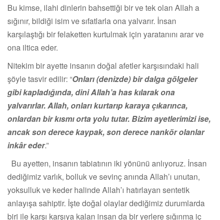
Bu kimse, ilahi dinlerin bahsettiği bir ve tek olan Allah a
sığınır, bildiği isim ve sıfatlarla ona yalvarır. İnsan
karşılaştığı bir felaketten kurtulmak için yaratanını arar ve
ona iltica eder.
Nitekim bir ayette insanın doğal afetler karşısındaki hali
şöyle tasvir edilir: “
Onları (denizde) bir dalga gölgeler
gibi kapladığında, dini Allah’a has kılarak ona
yalvarırlar. Allah, onları kurtarıp karaya çıkarınca,
onlardan bir kısmı orta yolu tutar. Bizim ayetlerimizi ise,
ancak son derece kaypak, son derece nankör olanlar
inkâr eder
.”
Bu ayetten, insanın tabiatının iki yönünü anlıyoruz. İnsan
dediğimiz varlık, bolluk ve sevinç anında Allah’ı unutan,
yoksulluk ve keder halinde Allah’ı hatırlayan sentetik
anlayışa sahiptir. İşte doğal olaylar dediğimiz durumlarda
biri ile karşı karşıya kalan insan da bir yerlere sığınma iç