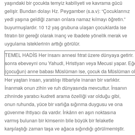
yaşındaki bir çocukta temyiz kabiliyeti ve kavrama gücü
gelişir. Bundan dolayı Hz. Peygamber (s.a.v): “Çocuklarınız
yedi yaşına geldiği zaman onlara namaz kılmayı öğretin.”
buyurmuşlardır. 10 12 yaş grubuna ulaşan çocuklarda ise
fıtratın bir gereği olarak inanç ve ibadete yönelik merak ve
uygulama isteklerinin arttığı görülür.
TEMEL HADİS Her insanı annesi fıtrat üzere dünyaya getirir
sonra ebeveyni onu Yahudi, Hristiyan veya Mecusi yapar. Eğ
(çocuğun) anne babası Müslüman ise, çocuk da Müslüman ol
Her yaştan insan, yaratılışı itibariyle inanan bir varlıktır.
İnanmak onun zihin ve ruh dünyasında mevcuttur. İnsanın
zihninde yaratıcı kudreti arama özelliği var olduğu gibi,
onun ruhunda, yüce bir varlığa sığınma duygusu ve ona
güvenme ihtiyacı da vardır. İnkârın en aşırı noktasına
varmış bulunan bir kimsenin bile büyük bir felaketle
karşılaştığı zaman taşa ve ağaca sığındığı görülmemiştir.