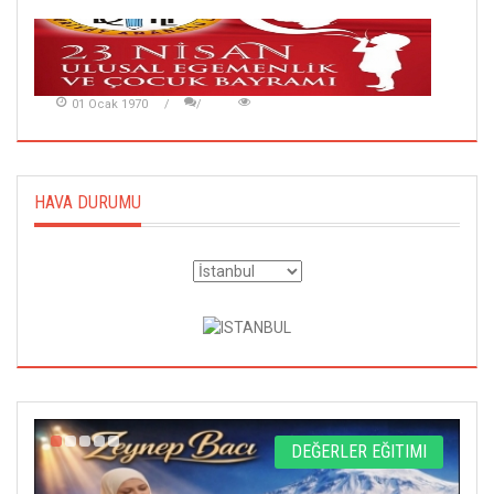
01 Ocak 1970
HAVA DURUMU
L
DEĞERLER EĞITIMI