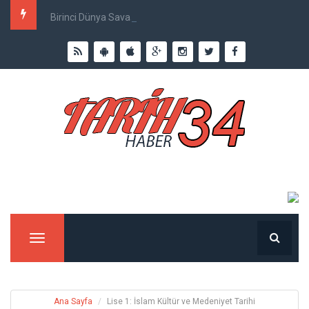
Birinci Dünya Savaşı`nda Ne Kadar İnsan Öldü?
Menu
Ana Sayfa
Lise 1: İslam Kültür ve Medeniyet Tarihi