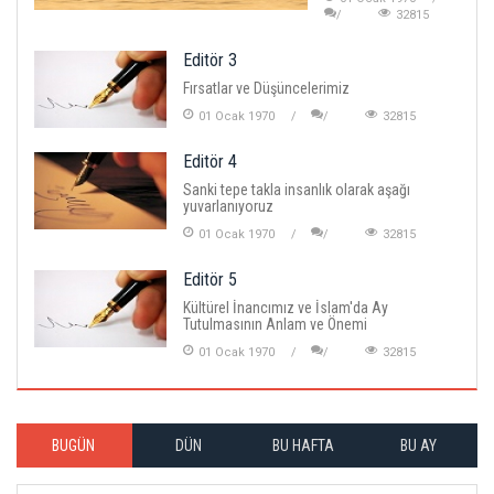
32815
Editör 3
Fırsatlar ve Düşüncelerimiz
01 Ocak 1970
32815
Editör 4
Sanki tepe takla insanlık olarak aşağı
yuvarlanıyoruz
01 Ocak 1970
32815
Editör 5
Kültürel İnancımız ve İslam'da Ay
Tutulmasının Anlam ve Önemi
01 Ocak 1970
32815
BUGÜN
DÜN
BU HAFTA
BU AY