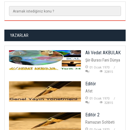
YAZARLAR
Ali Vedat AKBULAK
Şiir-Burası Fani Dünya
01 Ocak 1970
32815
Editör
Afet
01 Ocak 1970
32815
Editör 2
Ramazan Sohbeti
01 Ocak 1970