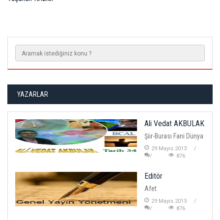
YAZARLAR
Ali Vedat AKBULAK
Şiir-Burası Fani Dünya
29 Mayis 2013
876
Editör
Afet
29 Mayis 2013
876