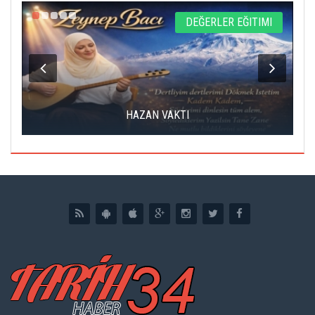
L
DEĞERLER EĞITIMI
HAZAN VAKTI