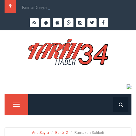
Birinci Dünya Savaşı`nda Ne Kadar İnsan Öldü?
Menu
Ana Sayfa
Editör 2
Ramazan Sohbeti