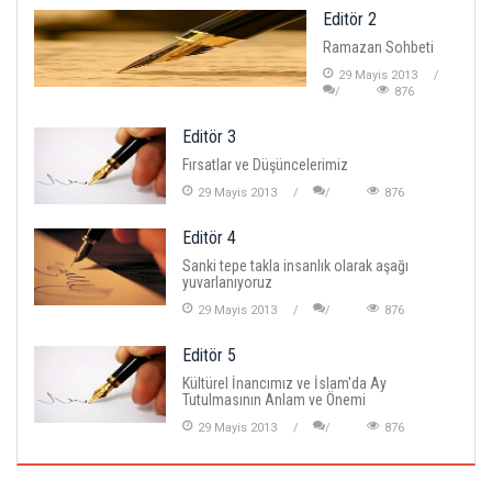
Editör 2
Ramazan Sohbeti
29 Mayis 2013
876
Editör 3
Fırsatlar ve Düşüncelerimiz
29 Mayis 2013
876
Editör 4
Sanki tepe takla insanlık olarak aşağı
yuvarlanıyoruz
29 Mayis 2013
876
Editör 5
Kültürel İnancımız ve İslam'da Ay
Tutulmasının Anlam ve Önemi
29 Mayis 2013
876