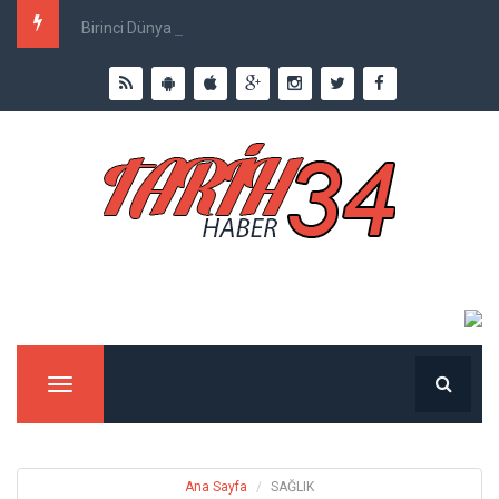
Birinci Dünya Savaşı`nda Ne Kadar İnsan Öldü?
Menu
Ana Sayfa
SAĞLIK