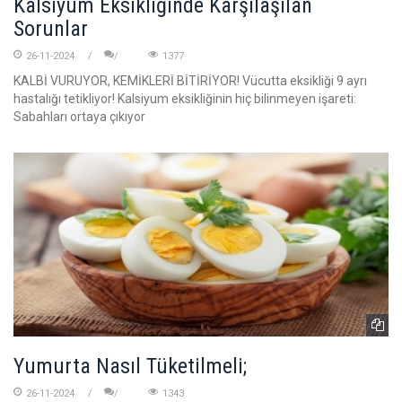
Kalsiyum Eksikliğinde Karşılaşılan
Sorunlar
26-11-2024
1377
KALBİ VURUYOR, KEMİKLERİ BİTİRİYOR! Vücutta eksikliği 9 ayrı
hastalığı tetikliyor! Kalsiyum eksikliğinin hiç bilinmeyen işareti:
Sabahları ortaya çıkıyor
Yumurta Nasıl Tüketilmeli;
26-11-2024
1343