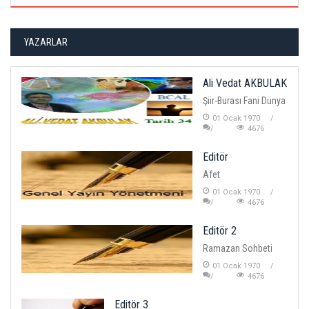
YAZARLAR
Ali Vedat AKBULAK
Şiir-Burası Fani Dünya
01 Ocak 1970
4676
Editör
Afet
01 Ocak 1970
4676
Editör 2
Ramazan Sohbeti
01 Ocak 1970
4676
Editör 3