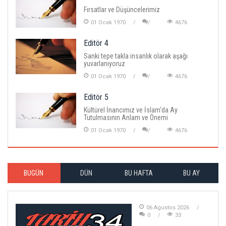
Fırsatlar ve Düşüncelerimiz
01 Ocak 1970
4676
Editör 4
Sanki tepe takla insanlık olarak aşağı
yuvarlanıyoruz
01 Ocak 1970
4676
Editör 5
Kültürel İnancımız ve İslam'da Ay
Tutulmasının Anlam ve Önemi
01 Ocak 1970
4676
BUGÜN
DÜN
BU HAFTA
BU AY
06 Agustos 2026
0
33