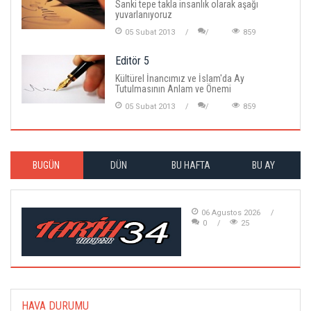
Sanki tepe takla insanlık olarak aşağı
yuvarlanıyoruz
05 Subat 2013
859
Editör 5
Kültürel İnancımız ve İslam'da Ay
Tutulmasının Anlam ve Önemi
05 Subat 2013
859
BUGÜN
DÜN
BU HAFTA
BU AY
06 Agustos 2026
0
25
HAVA DURUMU