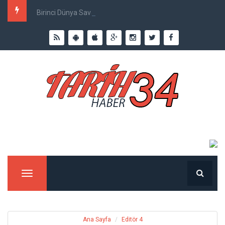
Birinci Dünya Savaşı`nda Ne Kadar İnsan Öldü?
Menu
Ana Sayfa
Editör 4