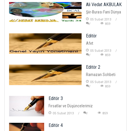
Ali Vedat AKBULAK
Şiir-Burası Fani Dünya
05 Subat 2013
859
Editör
Afet
05 Subat 2013
859
Editör 2
Ramazan Sohbeti
05 Subat 2013
859
Editör 3
Fırsatlar ve Düşüncelerimiz
05 Subat 2013
859
Editör 4