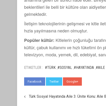
beklentileri ile belli bir kültüre olan aidiyet
gelmektedir.
İletişim teknolojilerinin gelişmesi ve kitle i
hızla yayılmasına neden olmuştur.
Kitlelerin çoğunluğu tarafı
Popüler kültür:
kültür, çabuk kullanımı ve hızlı tüketimi ön p
televizyon, moda, yemek, dil, edebiyat, sanat,
ETIKETLER :
#TÜRK
#SOSYAL
#HAYATINDA
#AILE
,
,
,
Facebook
Twitter
Google+
WhatsApp
Türk Sosyal Hayatında Aile 3. Ünite Konu: Aile B