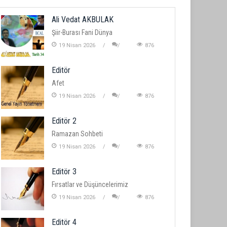
Ali Vedat AKBULAK
Şiir-Burası Fani Dünya
19 Nisan 2026
876
Editör
Afet
19 Nisan 2026
876
Editör 2
Ramazan Sohbeti
19 Nisan 2026
876
Editör 3
Fırsatlar ve Düşüncelerimiz
19 Nisan 2026
876
Editör 4