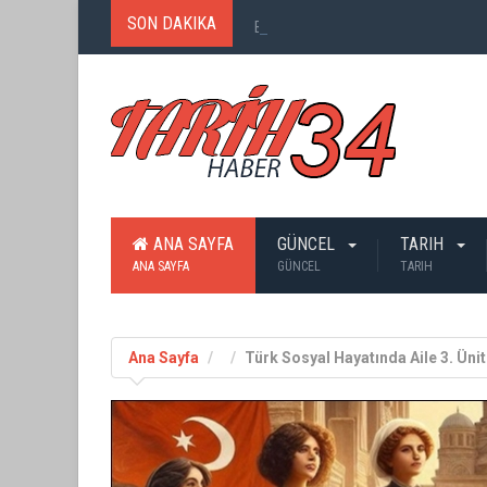
SON DAKIKA
Birinci Dünya Savaşı`nda Ne Kadar
ANA SAYFA
GÜNCEL
TARIH
ANA SAYFA
GÜNCEL
TARIH
Ana Sayfa
Türk Sosyal Hayatında Aile 3. Üni