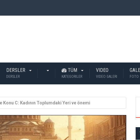
 İnsan Öldü?
DERSLER
TÜM
VIDEO
GALE
DERSLER
KATEGORILER
VIDEO GALERI
FOTO 
te Konu C: Kadının Toplumdaki Yeri ve önemi