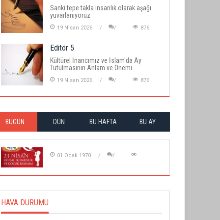
Sanki tepe takla insanlık olarak aşağı
yuvarlanıyoruz
19 Nisan 2026
876
Editör 5
Kültürel İnancımız ve İslam'da Ay
Tutulmasının Anlam ve Önemi
19 Nisan 2026
876
BUGÜN
DÜN
BU HAFTA
BU AY
01 Ocak 1970
HAVA DURUMU