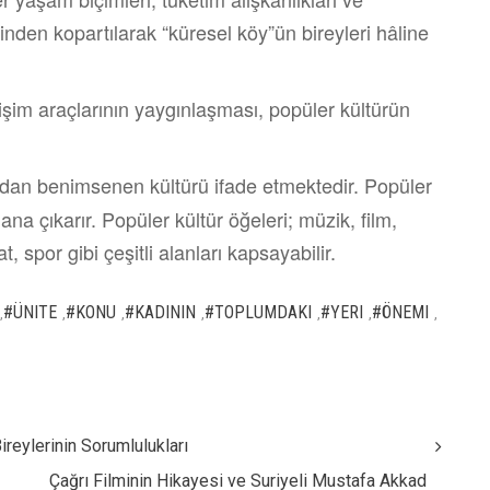
lerinden kopartılarak “küresel köy”ün bireyleri hâline
letişim araçlarının yaygınlaşması, popüler kültürün
ndan benimsenen kültürü ifade etmektedir. Popüler
lana çıkarır. Popüler kültür öğeleri; müzik, film,
 spor gibi çeşitli alanları kapsayabilir.
#ÜNITE
#KONU
#KADININ
#TOPLUMDAKI
#YERI
#ÖNEMI
,
,
,
,
,
,
,
ireylerinin Sorumlulukları
Çağrı Filminin Hikayesi ve Suriyeli Mustafa Akkad