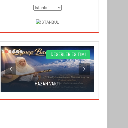
DEĞERLER EĞITIMI
YAHUDI İS
HAZAN VAKTI
S