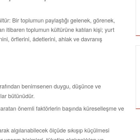
ültür: Bir toplumun paylaştığı gelenek, görenek,
 itibaren toplumun kültürüne katılan kişi; yurt
ini, örflerini, âdetlerini, ahlak ve davranış
GÜNCEL
 tarafından benimsenen duygu, düşünce ve
BEDEVA ENERJI
llar bütünüdür.
aratan önemli faktörlerin başında küreselleşme ve
rak algılanabilecek ölçüde sıkışıp küçülmesi
r yaşam biçimleri, tüketim alışkanlıkları ve