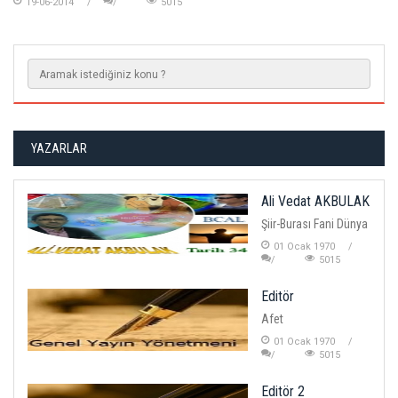
19-06-2014
5015
YAZARLAR
Ali Vedat AKBULAK
Şiir-Burası Fani Dünya
01 Ocak 1970
5015
Editör
Afet
01 Ocak 1970
5015
Editör 2