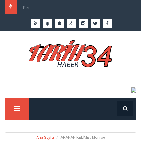
Birinci Dünya Savaşı`nda Ne Kadar İnsan Öldü?
Menu
Ana Sayfa
ARANAN KELİME : Monroe