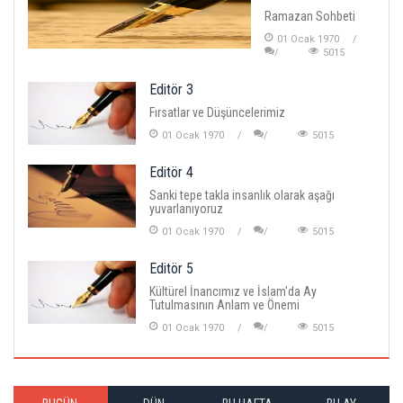
Ramazan Sohbeti
01 Ocak 1970
5015
Editör 3
Fırsatlar ve Düşüncelerimiz
01 Ocak 1970
5015
Editör 4
Sanki tepe takla insanlık olarak aşağı
yuvarlanıyoruz
01 Ocak 1970
5015
Editör 5
Kültürel İnancımız ve İslam'da Ay
Tutulmasının Anlam ve Önemi
01 Ocak 1970
5015