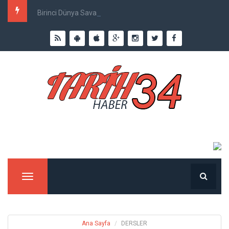
Birinci Dünya Savaşı`nda Ne Kadar İnsan Öldü?
Menu
Ana Sayfa
DERSLER