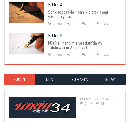
Editör 4
Sanki tepe takla insanlık olarak aşağı
yuvarlanıyoruz
01 Ocak 1970
16350
Editör 5
Kültürel İnancımız ve İslam'da Ay
Tutulmasının Anlam ve Önemi
01 Ocak 1970
16350
BUGÜN
DÜN
BU HAFTA
BU AY
06 Agustos 2026
0
33