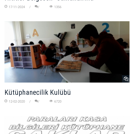
17-11-2024
1356
Kütüphanecilik Kulübü
12-02-2020
6720