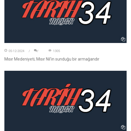
05-12-2024
1305
Mısır Medeniyeti; Mısır Nil'in sunduğu bir armağandır