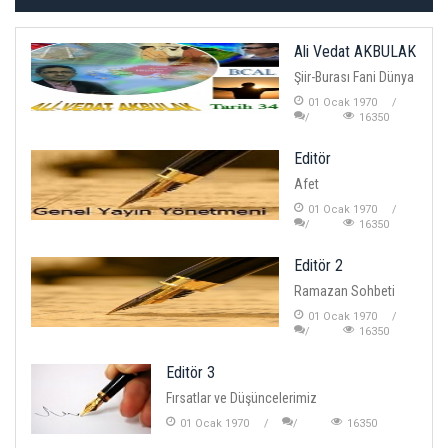
Ali Vedat AKBULAK
Şiir-Burası Fani Dünya
01 Ocak 1970
16350
Editör
Afet
01 Ocak 1970
16350
Editör 2
Ramazan Sohbeti
01 Ocak 1970
16350
Editör 3
Fırsatlar ve Düşüncelerimiz
01 Ocak 1970
16350