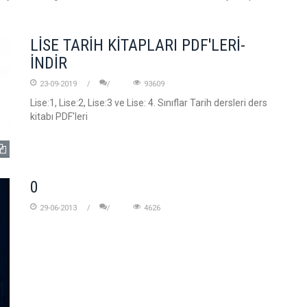
LİSE TARİH KİTAPLARI PDF'LERİ-
İNDİR
23-09-2019
93609
Lise:1, Lise:2, Lise:3 ve Lise: 4. Sınıflar Tarih dersleri ders
kitabı PDF'leri
0
29-06-2013
4626