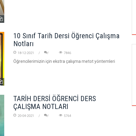
10 Sınıf Tarih Dersi Öğrenci Çalışma
Notları
18-12-2021
7846
SIYASI ANALIZ
Öğrencilerimizin için ekstra çalışma metot yöntemleri
FATIH DÖNEMINDE LÜTFI PAŞA NEDEN
İDAM EDILDI
TARİH DERSİ ÖĞRENCİ DERS
ÇALIŞMA NOTLARI
20-04-2021
5764