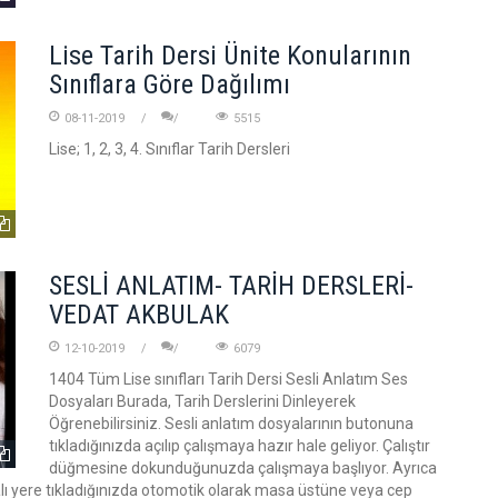
Lise Tarih Dersi Ünite Konularının
Sınıflara Göre Dağılımı
08-11-2019
5515
Lise; 1, 2, 3, 4. Sınıflar Tarih Dersleri
SESLİ ANLATIM- TARİH DERSLERİ-
VEDAT AKBULAK
12-10-2019
6079
1404 Tüm Lise sınıfları Tarih Dersi Sesli Anlatım Ses
Dosyaları Burada, Tarih Derslerini Dinleyerek
Öğrenebilirsiniz. Sesli anlatım dosyalarının butonuna
tıkladığınızda açılıp çalışmaya hazır hale geliyor. Çalıştır
düğmesine dokunduğunuzda çalışmaya başlıyor. Ayrıca
talı yere tıkladığınızda otomotik olarak masa üstüne veya cep