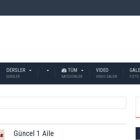
 İnsan Öldü?
DERSLER
TÜM
VIDEO
GALE
DERSLER
KATEGORILER
VIDEO GALERI
FOTO 
Güncel 1 Aile