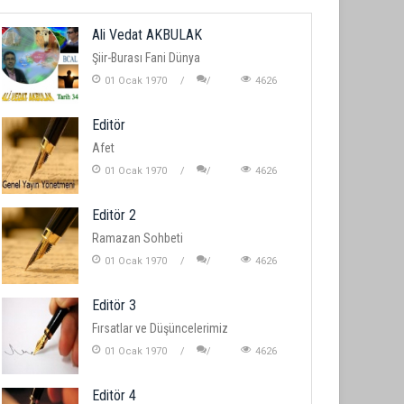
Ali Vedat AKBULAK
Şiir-Burası Fani Dünya
01 Ocak 1970
4626
Editör
Afet
01 Ocak 1970
4626
Editör 2
Ramazan Sohbeti
01 Ocak 1970
4626
Editör 3
Fırsatlar ve Düşüncelerimiz
01 Ocak 1970
4626
Editör 4