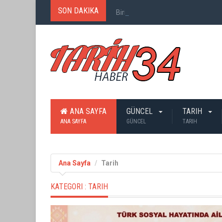
SON DAKIKA
Birinci Dünya Savaşı`nda Ne Kadar
ANA SAYFA
GÜNCEL
TARIH
ANA SAYFA
GÜNCEL
TARIH
Ana Sayfa
Tarih
KATEGORI :
TARIH