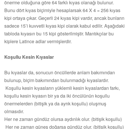
önerme olduğuna göre 64 farklı kıyas olanağı bulunur.
Bunu dört kıyas biçimiyle hesaplarsak 64 X 4 = 256 kıyas
kipi ortaya çıkar. Geçerli 24 kıyas kipi vardır, ancak bunların
sadece 15’i kuvvetli kıyas kipi olarak kabul edilir. Aşağıdaki
tabloda kıyasın bu 15 kipi gösterilmiştir. Mantıkçılar bu
kiplere Latince adlar vermişlerdir.
Koşullu Kesin Kıyaslar
Bu kıyaslar da, sonucun öncüllerde anlam bakımından
bulunup, biçim bakımından bulunmadığı kıyaslardır.
Koşullu kesin kıyasların yüklemli kesin kıyaslardan farkı,
koşullu kesin kıyasın bir ya da iki öncülünün koşullu
önermelerden (bitişik ya da ayrık koşullu) oluşmuş
olmasıdır.
Her ne zaman gündüz olursa aydınlık olur. (bitişik koşullu)
Her ne zaman güneş doğarsa gündüz olur. (bitişik koşullu)