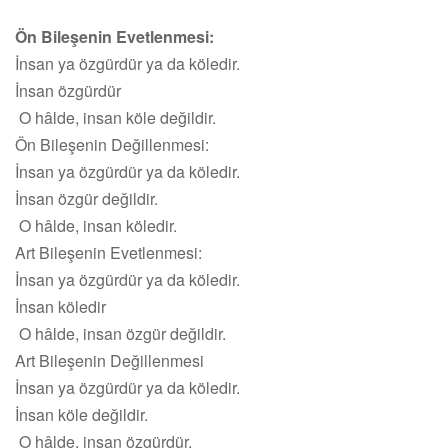
Ön Bileşenin Evetlenmesi:
İnsan ya özgürdür ya da köledir.
İnsan özgürdür
O hâlde, insan köle değildir.
Ön Bileşenin Değillenmesi:
İnsan ya özgürdür ya da köledir.
İnsan özgür değildir.
O hâlde, insan köledir.
Art Bileşenin Evetlenmesi:
İnsan ya özgürdür ya da köledir.
İnsan köledir
O hâlde, insan özgür değildir.
Art Bileşenin Değillenmesi
İnsan ya özgürdür ya da köledir.
İnsan köle değildir.
O hâlde, insan özgürdür.