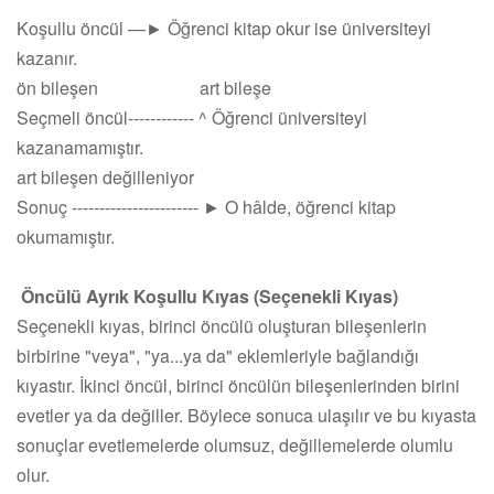
Koşullu öncül —► Öğrenci kitap okur ise üniversiteyi
kazanır.
ön bileşen art bileşe
Seçmeli öncül------------ ^ Öğrenci üniversiteyi
kazanamamıştır.
art bileşen değilleniyor
Sonuç ----------------------- ► O hâlde, öğrenci kitap
okumamıştır.
Öncülü Ayrık Koşullu Kıyas (Seçenekli Kıyas)
Seçenekli kıyas, birinci öncülü oluşturan bileşenlerin
birbirine "veya", "ya...ya da" eklemleriyle bağlandığı
kıyastır. İkinci öncül, birinci öncülün bileşenlerinden birini
evetler ya da değiller. Böylece sonuca ulaşılır ve bu kıyasta
sonuçlar evetlemelerde olumsuz, değillemelerde olumlu
olur.