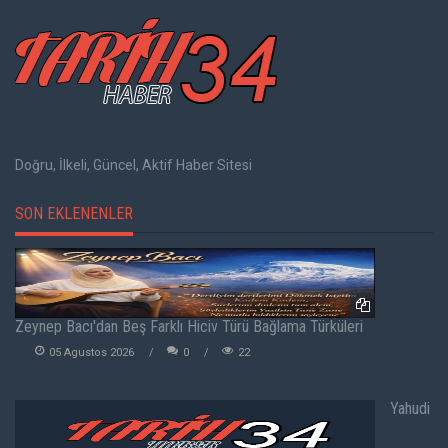
Doğru, İlkeli, Güncel, Aktif Haber Sitesi
SON EKLENENLER
Zeynep Bacı'dan Beş Farklı Hiciv Türü Bağlama Türküleri
05 Agustos 2026
0
22
Yahudi