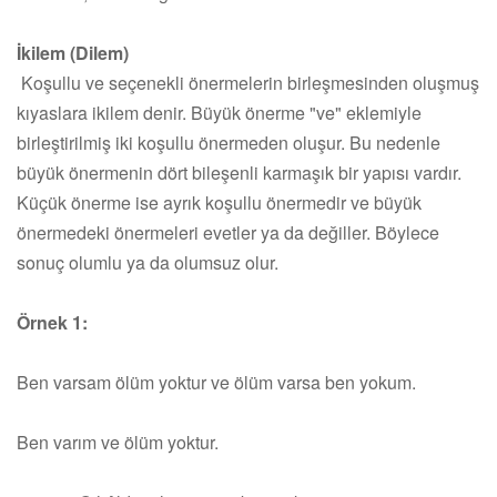
İkilem (Dilem)
Koşullu ve seçenekli önermelerin birleşmesinden oluşmuş
kıyaslara ikilem denir. Büyük önerme "ve" eklemiyle
birleştirilmiş iki koşullu önermeden oluşur. Bu nedenle
büyük önermenin dört bileşenli karmaşık bir yapısı vardır.
Küçük önerme ise ayrık koşullu önermedir ve büyük
önermedeki önermeleri evetler ya da değiller. Böylece
sonuç olumlu ya da olumsuz olur.
Örnek 1:
Ben varsam ölüm yoktur ve ölüm varsa ben yokum.
Ben varım ve ölüm yoktur.