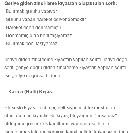
Geriye giden zincirleme kıyastan oluşturulan sorit:
Bu ırmak gürültü yapıyor.
Gürültü yapan hareket ediyor demektir.
Hareket eden donmamıştır.
Donmamış olan beni taşıyamaz.
Bu ırmak beni taşıyamaz.
İleriye giden zincirleme kıyastan yapılan sorite ileriye doğru
sorit, geriye doğru giden zincirleme kıyastan yapılan sorite
ise geriye doğru sorit denir.
-
Karma (Hulfi) Kıyas
Bir kesin kıyas ile bir seçmeli kıyasın birleşmesinden
oluşturulmuş kıyastır. Bu kıyas, bir yargının "imkansız"
olduğunu göstererek kanıtlama yapmada kullanılır.
İspatlanmak istenen yargının karşıt hâlinin imkansız olduğu