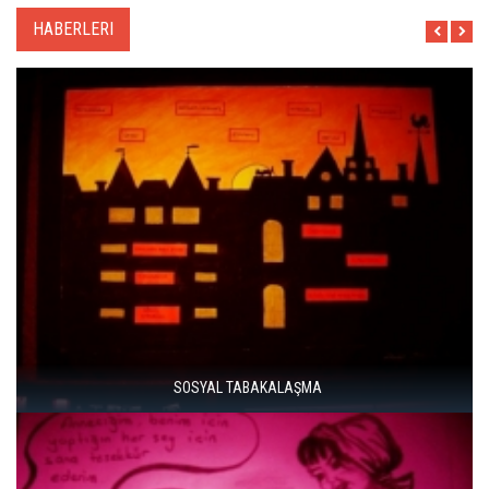
HABERLERI
SOSYAL TABAKALAŞMA