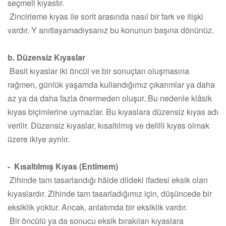
seçmeli kıyastır.
Zincirleme kıyas ile sorit arasında nasıl bir fark ve ilişki
vardır. Y anıtlayamadıysanız bu konunun başına dönünüz.
b. Düzensiz Kıyaslar
Basit kıyaslar iki öncül ve bir sonuçtan oluşmasına
rağmen, günlük yaşamda kullandığımız çıkarımlar ya daha
az ya da daha fazla önermeden oluşur. Bu nedenle klâsik
kıyas biçimlerine uymazlar. Bu kıyaslara düzensiz kıyas adı
verilir. Düzensiz kıyaslar, kısaltılmış ve delilli kıyas olmak
üzere ikiye ayrılır.
- Kısaltılmış Kıyas (Entimem)
Zihinde tam tasarlandığı hâlde dildeki ifadesi eksik olan
kıyaslardır. Zihinde tam tasarladığımız için, düşüncede bir
eksiklik yoktur. Ancak, anlatımda bir eksiklik vardır.
Bir öncülü ya da sonucu eksik bırakılan kıyaslara