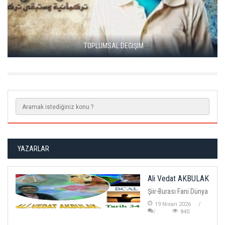
TOPLUMSAL DEĞIŞIM
YAZARLAR
Ali Vedat AKBULAK
Şiir-Burası Fani Dünya
19 Nisan 2026
840