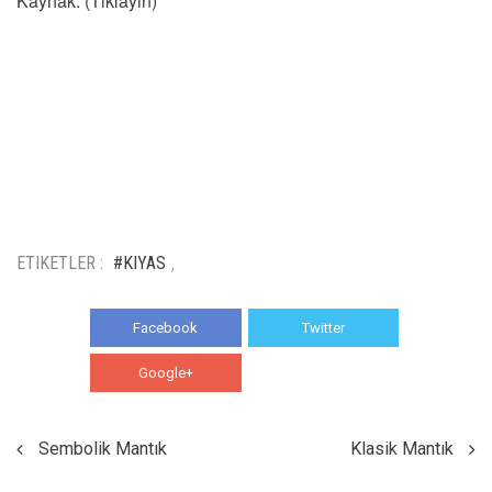
Kaynak: (Tıklayın)
ETIKETLER :
#KIYAS
,
Facebook
Twitter
Google+
WhatsApp
Sembolik Mantık
Klasik Mantık