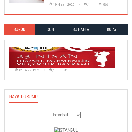
19 Nisan 2026
866
BUGÜN
DÜN
BU HAFTA
BU AY
01 Ocak 1970
HAVA DURUMU