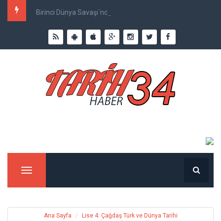
Birinci Dünya Savaşı`nda Ne Kadar İnsan Öldü?
Menu
Ana Sayfa
Lise 4: Çağdaş Türk ve Dünya Tarihi