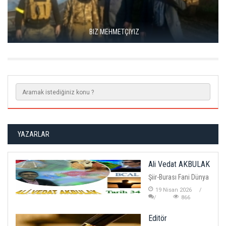
BIZ MEHMETÇIYIZ
YAZARLAR
Ali Vedat AKBULAK
Şiir-Burası Fani Dünya
19 Nisan 2026
866
Editör