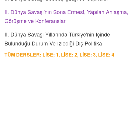
II. Dünya Savaşı'nın Sona Ermesi, Yapılan Anlaşma,
Görüşme ve Konferanslar
II. Dünya Savaşı Yıllarında Türkiye'nin İçinde
Bulunduğu Durum Ve İzlediği Dış Politika
TÜM DERSLER: LİSE; 1, LİSE: 2, LİSE: 3, LİSE: 4
19. Yüzyılda Osmanlı
19. Yüzyılda Osmanlı
Atatürk'ün Hayatı
Atütürk'ün Hayatı
19. Yüzyılda Osmanlı