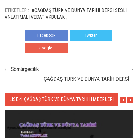
ETIKETLER :
#ÇAĞDAŞ TÜRK VE DÜNYA TARIHI DERSI SESLI
ANLATIMALI VEDAT AKBULAK
,
Facebook
Twitter
Google+
WhatsApp
Sömürgecilik
ÇAĞDAŞ TÜRK VE DÜNYA TARİH DERSİ
LISE 4: ÇAĞDAŞ TÜRK VE DÜNYA TARIHI HABERLERI