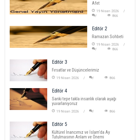
Afet
19 Nisan 2026
866
Editör 2
Ramazan Sohbeti
19 Nisan 2026
866
Editör 3
Fırsatlar ve Düşüncelerimiz
19 Nisan 2026
866
Editör 4
Sanki tepe takla insanlık olarak aşağı
yuvarlanıyoruz
19 Nisan 2026
866
Editör 5
Kültürel İnancımız ve İslam'da Ay
Tutulmasının Anlam ve Önemi