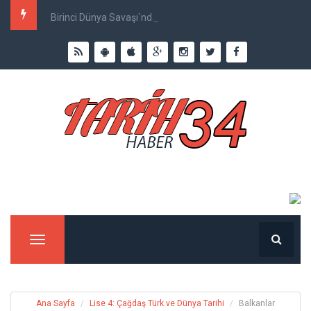
Birinci Dünya Savaşı`nda Ne Kadar İnsan Öldü?
Menu
Ana Sayfa
Lise 4: Çağdaş Türk ve Dünya Tarihi
Balkanlar