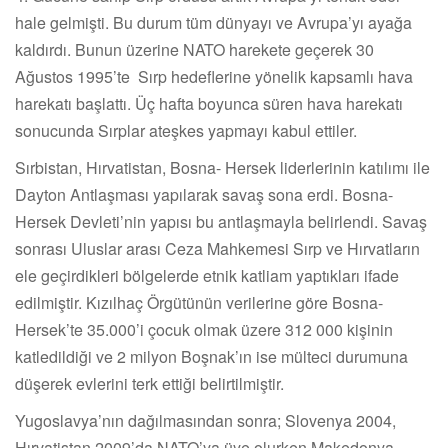
hale gelmişti. Bu durum tüm dünyayı ve Avrupa’yı ayağa
kaldırdı. Bunun üzerine NATO harekete geçerek 30
Ağustos 1995’te Sırp hedeflerine yönelik kapsamlı hava
harekatı başlattı. Üç hafta boyunca süren hava harekatı
sonucunda Sırplar ateşkes yapmayı kabul ettiler.
Sırbistan, Hırvatistan, Bosna- Hersek liderlerinin katılımı ile
Dayton Antlaşması yapılarak savaş sona erdi. Bosna-
Hersek Devleti’nin yapısı bu antlaşmayla belirlendi. Savaş
sonrası Uluslar arası Ceza Mahkemesi Sırp ve Hırvatların
ele geçirdikleri bölgelerde etnik katliam yaptıkları ifade
edilmiştir. Kızılhaç Örgütünün verilerine göre Bosna-
Hersek’te 35.000’i çocuk olmak üzere 312 000 kişinin
katledildiği ve 2 milyon Boşnak’ın ise mülteci durumuna
düşerek evlerini terk ettiği belirtilmiştir.
Yugoslavya’nın dağılmasından sonra; Slovenya 2004,
Hırvatistan 2009’da NATO’ya üye olurken Makedonya