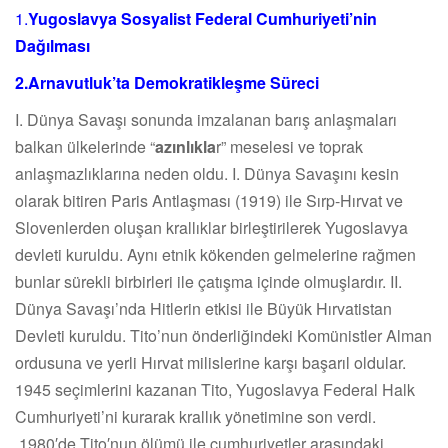
1.
Yugoslavya Sosyalist Federal Cumhuriyeti’nin
Dağılması
2.Arnavutluk’ta Demokratikleşme Süreci
I. Dünya Savaşı sonunda imzalanan barış anlaşmaları
balkan ülkelerinde “
azınlıkla
r” meselesi ve toprak
anlaşmazlıklarına neden oldu. I. Dünya Savaşını kesin
olarak bitiren Paris Antlaşması (1919) ile Sırp-Hırvat ve
Slovenlerden oluşan krallıklar birleştirilerek Yugoslavya
devleti kuruldu. Aynı etnik kökenden gelmelerine rağmen
bunlar sürekli birbirleri ile çatışma içinde olmuşlardır. II.
Dünya Savaşı’nda Hitlerin etkisi ile Büyük Hırvatistan
Devleti kuruldu. Tito’nun önderliğindeki Komünistler Alman
ordusuna ve yerli Hırvat milislerine karşı başarıl oldular.
1945 seçimlerini kazanan Tito, Yugoslavya Federal Halk
Cumhuriyeti’ni kurarak krallık yönetimine son verdi.
1980′de Tito′nun ölümü ile cumhuriyetler arasındaki