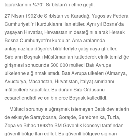
topraklarının %70’i Sırbistan’ın eline geçti.
27 Nisan 1992’de Sırbistan ve Karadağ, Yugoslav Federal
Cumhuriyeti’ni kurduklarını ilan ettiler. Aynı yıl Bosna’da
yaşayan Hırvatlar, Hırvatistan’ın desteğini alarak Hersek
Bosna Cumhuriyeti’ni kurdular. Ama aralarında
anlaşmazlığa düşerek birbirleriyle çatışmaya girdiler.
Sırpların Boşnaklı Müslümanları katlederek etnik temizliğe
girişmesi sonucunda 500 000 mülteci Batı Avrupa
ülkelerine sığınmak istedi. Batı Avrupa ülkeleri (Almanya,
Avusturya, Macaristan, Hırvatistan, İtalya) sınırlarını
mültecilere kapattılar. Bu durum Sırp Ordusunu
cesaretlendirdi ve on binlerce Boşnak katledildi.
Mülteci sorunuyla uğraşmak istemeyen Batılı devletlerin
de etkisiyle Saraybosna, Gorajde, Serebrenika, Tuzla,
Zepa ve Bihac 1993’te BM Güvenlik Konseyi tarafından
güvenli bölge ilan edildi. Bu güvenli bölgeye sığınan