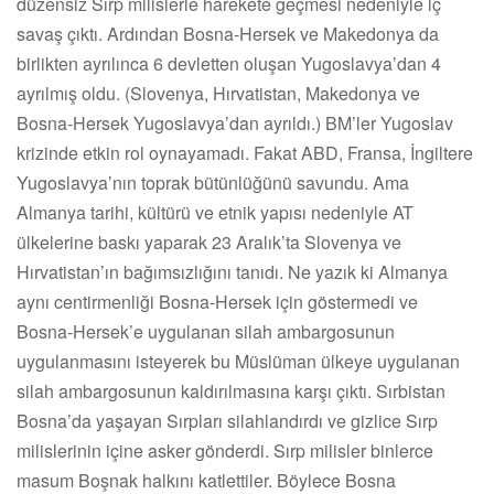
düzensiz Sırp milislerle harekete geçmesi nedeniyle iç
savaş çıktı. Ardından Bosna-Hersek ve Makedonya da
birlikten ayrılınca 6 devletten oluşan Yugoslavya’dan 4
ayrılmış oldu. (Slovenya, Hırvatistan, Makedonya ve
Bosna-Hersek Yugoslavya’dan ayrıldı.) BM’ler Yugoslav
krizinde etkin rol oynayamadı. Fakat ABD, Fransa, İngiltere
Yugoslavya’nın toprak bütünlüğünü savundu. Ama
Almanya tarihi, kültürü ve etnik yapısı nedeniyle AT
ülkelerine baskı yaparak 23 Aralık’ta Slovenya ve
Hırvatistan’ın bağımsızlığını tanıdı. Ne yazık ki Almanya
aynı centirmenliği Bosna-Hersek için göstermedi ve
Bosna-Hersek’e uygulanan silah ambargosunun
uygulanmasını isteyerek bu Müslüman ülkeye uygulanan
silah ambargosunun kaldırılmasına karşı çıktı. Sırbistan
Bosna’da yaşayan Sırpları silahlandırdı ve gizlice Sırp
milislerinin içine asker gönderdi. Sırp milisler binlerce
masum Boşnak halkını katlettiler. Böylece Bosna