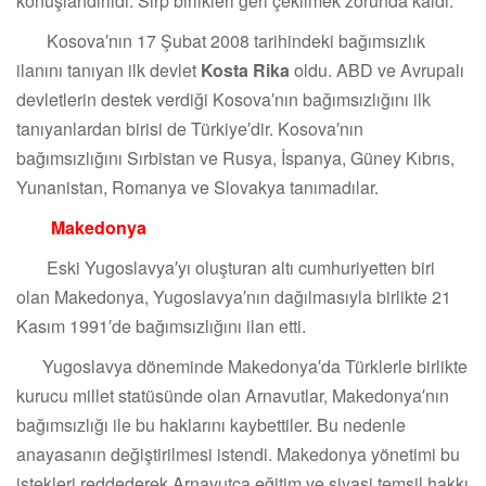
konuşlandırıldı. Sırp birlikleri geri çekilmek zorunda kaldı.
Kosova′nın 17 Şubat 2008 tarihindeki bağımsızlık
ilanını tanıyan ilk devlet
Kosta Rika
oldu. ABD ve Avrupalı
devletlerin destek verdiği Kosova′nın bağımsızlığını ilk
tanıyanlardan birisi de Türkiye′dir. Kosova′nın
bağımsızlığını Sırbistan ve Rusya, İspanya, Güney Kıbrıs,
Yunanistan, Romanya ve Slovakya tanımadılar.
Makedonya
Eski Yugoslavya′yı oluşturan altı cumhuriyetten biri
olan Makedonya, Yugoslavya′nın dağılmasıyla birlikte 21
Kasım 1991′de bağımsızlığını ilan etti.
Yugoslavya döneminde Makedonya′da Türklerle birlikte
kurucu millet statüsünde olan Arnavutlar, Makedonya′nın
bağımsızlığı ile bu haklarını kaybettiler. Bu nedenle
anayasanın değiştirilmesi istendi. Makedonya yönetimi bu
istekleri reddederek Arnavutça eğitim ve siyasi temsil hakkı