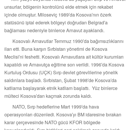
unsurlar, bölgenin kontrolünü elde etmek için rekabet
içinde olmuştur. Miloseviç 1989′da Kosova′nın özerk
statüsünü iptal ederek bölgeyi doğrudan Belgrad′a
bağlaması nedeniyle binlerce Arnavut ayaklandı.
Kosovalı Arnavutlar Temmuz 1990′da bağımsızlıklarını
ilan etti. Buna karşın Sırbistan yönetimi de Kosova
Meclisi′ni feshetti. Kosovalı Arnavutlara ait kültür kurumları
kapatıldı ve Arnavutça eğitime son verildi. 1996′da Kosova
Kurtuluş Ordusu (UÇK) Sırp devlet görevlilerine yönelik
saldırılara başladı. Sırbistan, Şubat 1998′de Kosova′da
katliama başlayarak etnik katliam başlattı. Yüz binlerce
mülteci Kosova′dan kaçmak zorunda kaldı.
NATO, Sırp hedeflerine Mart 1999′da hava
operasyonları düzenledi. Kosova′yı BM idaresine bırakan
karar çerçevesinde NATO gücü KFOR bölgede