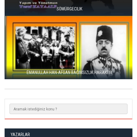
SÖMÜRGECILIK
EMANULLAH HAN-AFGAN BAĞIMSIZLIK HARAKETI
YAZARLAR