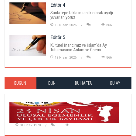
Editör 4
Sanki tepe takla insanlık olarak aşağı
yuvarlanıyoruz
19 Nisan 2026
866
Editör 5
Kültürel İnancımız ve İslam'da Ay
Tutulmasının Anlam ve Önemi
19 Nisan 2026
866
BUGÜN
DÜN
BU HAFTA
BU AY
01 Ocak 1970