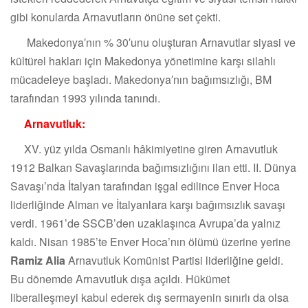
gibi konularda Arnavutların önüne set çekti.
Makedonya′nın % 30′unu oluşturan Arnavutlar siyasi ve
kültürel hakları için Makedonya yönetimine karşı silahlı
mücadeleye başladı. Makedonya′nın bağımsızlığı, BM
tarafından 1993 yılında tanındı.
Arnavutluk:
XV. yüz yılda Osmanlı hâkimiyetine giren Arnavutluk
1912 Balkan Savaşlarında bağımsızlığını ilan etti. II. Dünya
Savaşı’nda İtalyan tarafından işgal edilince Enver Hoca
liderliğinde Alman ve İtalyanlara karşı bağımsızlık savaşı
verdi. 1961’de SSCB’den uzaklaşınca Avrupa’da yalnız
kaldı. Nisan 1985’te Enver Hoca’nın ölümü üzerine yerine
Ramiz Alia
Arnavutluk Komünist Partisi liderliğine geldi.
Bu dönemde Arnavutluk dışa açıldı. Hükümet
liberalleşmeyi kabul ederek dış sermayenin sınırlı da olsa