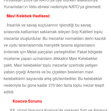
Yunanistan’ın Veto etmesi nedeniyle NATO’ya giremedi.
Mavi Kelebek Hadisesi:
İnsanlık ve savaş suçlularının işlendiği bu savaş
sırasında katliamları saklamak isteyen Sırp Katilleri toplu
mezarlar oluşturdular. Bu mezarlar normalden derin kazıldı
ve uydu taramalarında manyetik tarama algılamasını
önlemek için Metal parçaları yerleştirdiler. Fakat bölgede
inceleme yapan uzmanların dikkatini Mavi Kelebekler
çekti. Mavi kelebekler toplu mezarlar üzerinde yetişen
yaban çiçeği Artemis ve bu çiçekten beslenen mavi
kelebeklerin sayısında artış gözlemlediler. Bu kelebekler
nedeniyle bu güne kadar 370’den fazla toplu mezar tespit
edildi.
Kosova Sorunu
XX. yüzyıl boyunca Kosova’da yaşayan Sırp ve Arnavut