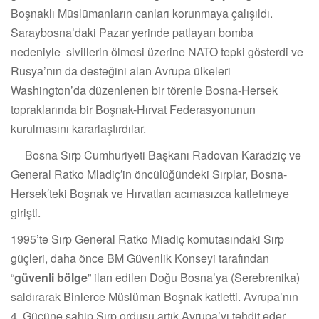
Boşnaklı Müslümanların canları korunmaya çalışıldı.
Saraybosna’daki Pazar yerinde patlayan bomba
nedeniyle sivillerin ölmesi üzerine NATO tepki gösterdi ve
Rusya’nın da desteğini alan Avrupa ülkeleri
Washington’da düzenlenen bir törenle Bosna-Hersek
topraklarında bir Boşnak-Hırvat Federasyonunun
kurulmasını kararlaştırdılar.
Bosna Sırp Cumhuriyeti Başkanı Radovan Karadziç ve
General Ratko Mladiç′in öncülüğündeki Sırplar, Bosna-
Hersek′teki Boşnak ve Hırvatları acımasızca katletmeye
girişti.
1995’te Sırp General Ratko Miadiç komutasındaki Sırp
güçleri, daha önce BM Güvenlik Konseyi tarafından
“
güvenli bölge
” ilan edilen Doğu Bosna’ya (Serebrenika)
saldırarak Binlerce Müslüman Boşnak katletti. Avrupa’nın
4. Gücüne sahip Sırp ordusu artık Avrupa’yı tehdit eder