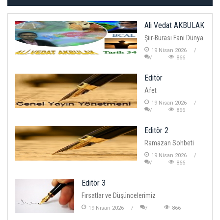
Ali Vedat AKBULAK
Şiir-Burası Fani Dünya
19 Nisan 2026
866
Editör
Afet
19 Nisan 2026
866
Editör 2
Ramazan Sohbeti
19 Nisan 2026
866
Editör 3
Fırsatlar ve Düşüncelerimiz
19 Nisan 2026
866