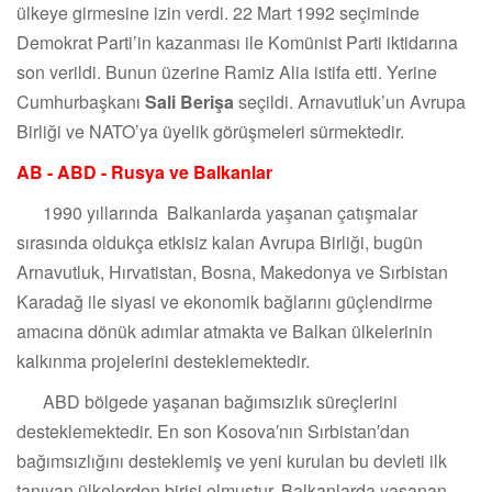
ülkeye girmesine izin verdi. 22 Mart 1992 seçiminde
Demokrat Parti’in kazanması ile Komünist Parti iktidarına
son verildi. Bunun üzerine Ramiz Alia istifa etti. Yerine
Cumhurbaşkanı
Sali Berişa
seçildi. Arnavutluk’un Avrupa
Birliği ve NATO’ya üyelik görüşmeleri sürmektedir.
AB - ABD - Rusya ve Balkanlar
1990 yıllarında Balkanlarda yaşanan çatışmalar
sırasında oldukça etkisiz kalan Avrupa Birliği, bugün
Arnavutluk, Hırvatistan, Bosna, Makedonya ve Sırbistan
Karadağ ile siyasi ve ekonomik bağlarını güçlendirme
amacına dönük adımlar atmakta ve Balkan ülkelerinin
kalkınma projelerini desteklemektedir.
ABD bölgede yaşanan bağımsızlık süreçlerini
desteklemektedir. En son Kosova′nın Sırbistan′dan
bağımsızlığını desteklemiş ve yeni kurulan bu devleti ilk
tanıyan ülkelerden birisi olmuştur. Balkanlarda yaşanan