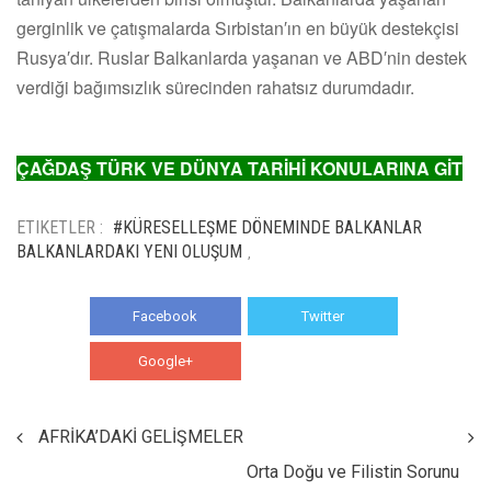
gerginlik ve çatışmalarda Sırbistan′ın en büyük destekçisi
Rusya′dır. Ruslar Balkanlarda yaşanan ve ABD′nin destek
verdiği bağımsızlık sürecinden rahatsız durumdadır.
ÇAĞDAŞ TÜRK VE DÜNYA TARİHİ KONULARINA GİT
ETIKETLER :
#KÜRESELLEŞME DÖNEMINDE BALKANLAR
BALKANLARDAKI YENI OLUŞUM
,
Facebook
Twitter
Google+
WhatsApp
AFRİKA’DAKİ GELİŞMELER
Orta Doğu ve Filistin Sorunu